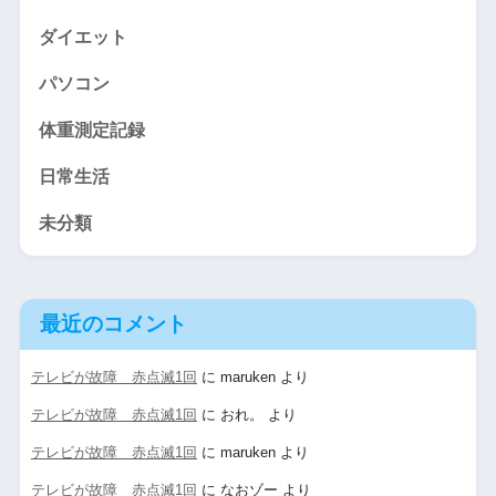
ダイエット
パソコン
体重測定記録
日常生活
未分類
最近のコメント
テレビが故障 赤点滅1回
に
maruken
より
テレビが故障 赤点滅1回
に
おれ。
より
テレビが故障 赤点滅1回
に
maruken
より
テレビが故障 赤点滅1回
に
なおゾー
より