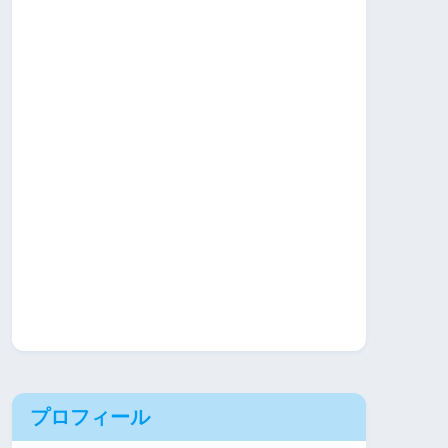
プロフィール