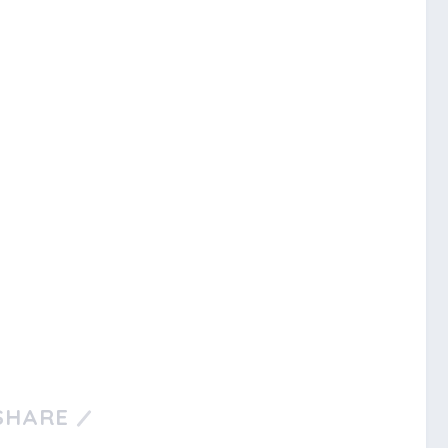
SHARE