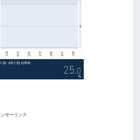
ポンサーリンク