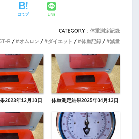
LINE
ア
はてブ
CATEGORY :
体重測定記録
5T-R
オムロン
ダイエット
体重記録
減量
2023年12月10日
体重測定結果2025年04月13日