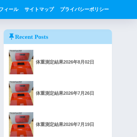
フィール
サイトマップ
プライバシーポリシー
Recent Posts
体重測定結果2026年8月02日
体重測定結果2026年7月26日
体重測定結果2026年7月19日