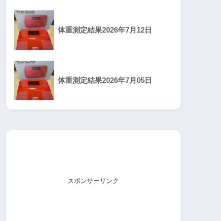
体重測定結果2026年7月12日
体重測定結果2026年7月05日
スポンサーリンク