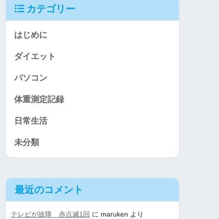
カテゴリー
はじめに
ダイエット
パソコン
体重測定記録
日常生活
未分類
最近のコメント
テレビが故障 赤点滅1回
に
maruken
より