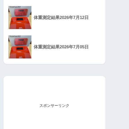
体重測定結果2026年7月12日
体重測定結果2026年7月05日
スポンサーリンク