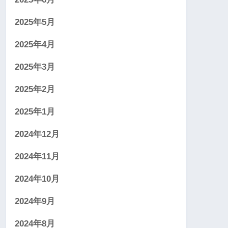
2025年5月
2025年4月
2025年3月
2025年2月
2025年1月
2024年12月
2024年11月
2024年10月
2024年9月
2024年8月