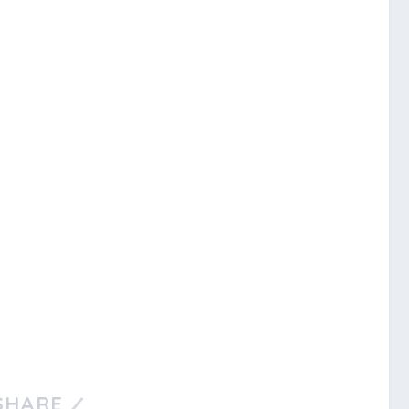
SHARE