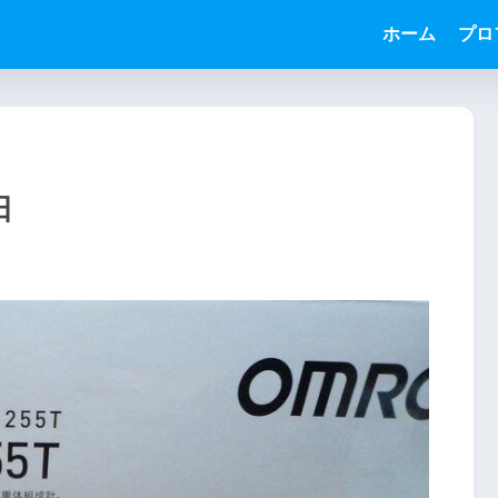
ホーム
プロ
日