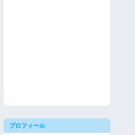
プロフィール