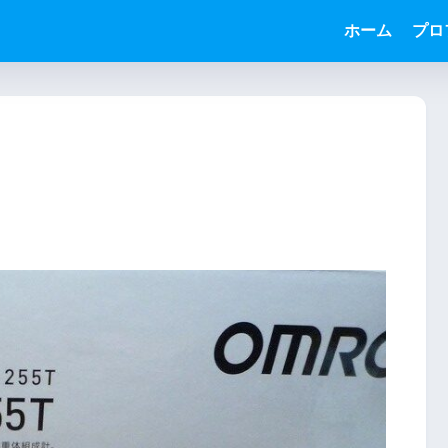
ホーム
プロ