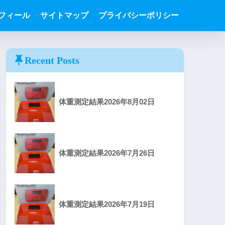
フィール
サイトマップ
プライバシーポリシー
Recent Posts
体重測定結果2026年8月02日
体重測定結果2026年7月26日
体重測定結果2026年7月19日