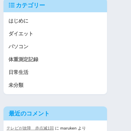
カテゴリー
はじめに
ダイエット
パソコン
体重測定記録
日常生活
未分類
最近のコメント
テレビが故障 赤点滅1回
に
maruken
より