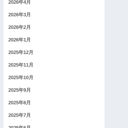
2026年4月
2026年3月
2026年2月
2026年1月
2025年12月
2025年11月
2025年10月
2025年9月
2025年8月
2025年7月
2025年6月