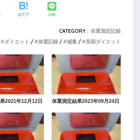
LINE
ア
はてブ
CATEGORY :
体重測定記録
ダイエット
体重記録
減量
長期ダイエット
2021年12月12日
体重測定結果2023年09月24日