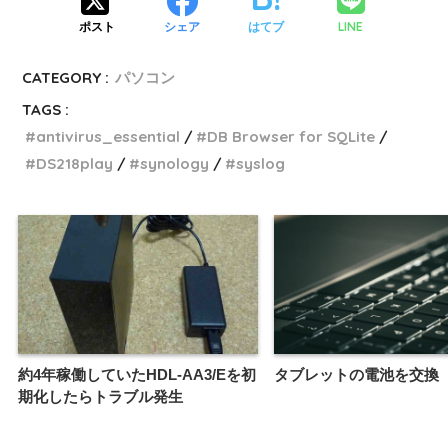
LINE
ポスト
シェア
はてブ
CATEGORY :
パソコン
TAGS :
antivirus_essential
DB Browser for SQLite
DS218play
synology
syslog
約4年稼働していたHDL-AA3/Eを初
タブレットの電池を交換
期化したらトラブル発生